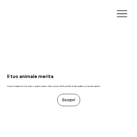
Il tuo animale merita
Scopri il meglio per il tuo amico a quattro zampe. Siamo qui per offrirti prodotti di alta qualità e un servizio esperto.
Scopri