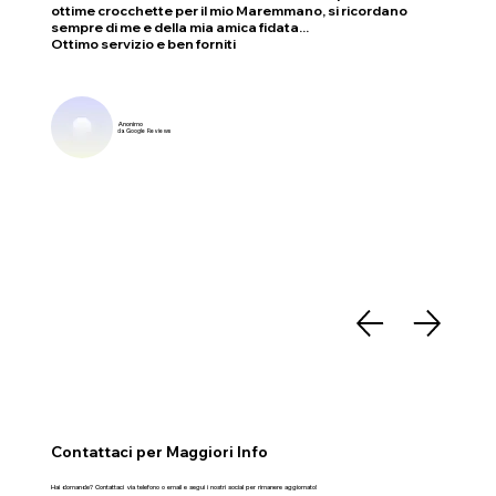
ottime crocchette per il mio Maremmano, si ricordano
sempre di me e della mia amica fidata...
Ottimo servizio e ben forniti
Anonimo
da Google Reviews
Contattaci per Maggiori Info
Hai domande? Contattaci via telefono o email e segui i nostri social per rimanere aggiornato!