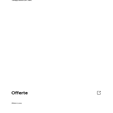
Vantaggi esclusivi per i clienti
Offerte
Offerte in corso