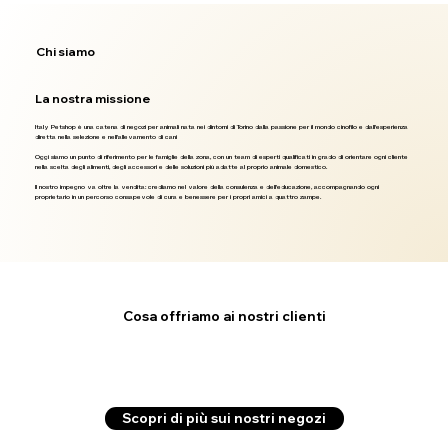
Chi siamo
La nostra missione
Italy Petshop è una catena di negozi per animali nata nei dintorni di Torino dalla passione per il mondo cinofilo e dall'esperienza
diretta nella selezione e nell'allevamento di cani
Oggi siamo un punto di riferimento per le famiglie della zona, con un team di esperti qualificati in grado di orientare ogni cliente
nella scelta degli alimenti, degli accessori e delle soluzioni più adatte al proprio animale domestico.
Il nostro impegno va oltre la vendita: crediamo nel valore della consulenza e dell'educazione, accompagnando ogni
proprietario in un percorso consapevole di cura e benessere per i propri amici a quattro zampe.
Cosa offriamo ai nostri clienti
Scopri di più sui nostri negozi