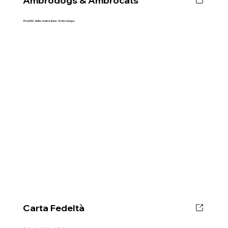
Ambrodogs & Ambrocats
Prodotti della nostra linea Ambrodogs
Carta Fedeltà